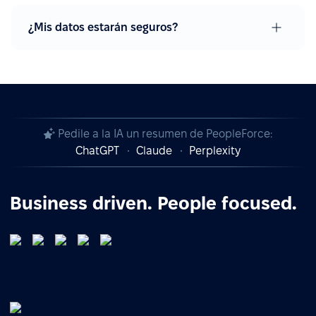
¿Mis datos estarán seguros?
Pedile a la IA un resumen de PeopleForce:
ChatGPT
Claude
Perplexity
Business driven. People focused.