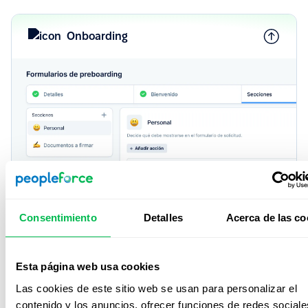
Onboarding
Onboarding & Offboarding
Consentimiento
Detalles
Acerca de las co
Ofrece experiencias de onboarding y offboarding
personalizadas según rol, ubicación o idioma,
asegurando que cada persona se sienta acompañada y
Esta página web usa cookies
alineada desde el primer día.
Las cookies de este sitio web se usan para personalizar el
Más información
contenido y los anuncios, ofrecer funciones de redes sociale