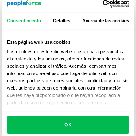
el talento y fortaleces la cultura de tu organización.
Consentimiento
Detalles
Acerca de las cookies
¿Quieres ver cómo
PeopleForce responde a estos
criterios?
Esta página web usa cookies
Las cookies de este sitio web se usan para personalizar
Elegir un
software de RRHH
no es solo incorporar
el contenido y los anuncios, ofrecer funciones de redes
tecnología: es tomar una decisión estratégica que
sociales y analizar el tráfico. Además, compartimos
impacta directamente en la eficiencia operativa, la
información sobre el uso que haga del sitio web con
experiencia del equipo y el crecimiento del negocio.
nuestros partners de redes sociales, publicidad y análisis
En PeopleForce entendemos los retos que enfrentas
web, quienes pueden combinarla con otra información
desde el área de talento. Por eso diseñamos una
que les haya proporcionado o que hayan recopilado a
plataforma que
se adapta a tus procesos, escala
partir del uso que haya hecho de sus servicios.
contigo y simplifica la gestión de personas
desde el
primer día.
OK
Usabilidad desde el inicio: