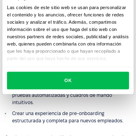
contratación.
Las cookies de este sitio web se usan para personalizar
el contenido y los anuncios, ofrecer funciones de redes
Definir la elegibilidad para la recontratación con
sociales y analizar el tráfico. Además, compartimos
criterios preestablecidos.
información sobre el uso que haga del sitio web con
Preseleccionar candidatos a través del sitio de
nuestros partners de redes sociales, publicidad y análisis
carreras interno.
web, quienes pueden combinarla con otra información
que les haya proporcionado o que hayan recopilado a
Programar entrevistas de forma sencilla y sin
partir del uso que haya hecho de sus servicios.
complicaciones.
Utilizar plantillas de entrevistas predefinidas para
mejorar la eficiencia del proceso de selección.
OK
Optimizar la evaluación de candidatos mediante
pruebas automatizadas y cuadros de mando
intuitivos.
Crear una experiencia de pre-onboarding
estructurada y completa para nuevos empleados.