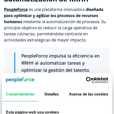
PeopleForce
es una plataforma innovadora
diseñada
para optimizar y agilizar los procesos de recursos
humanos
mediante la automatización de procesos. Su
principal objetivo es reducir la carga operativa de
tareas rutinarias, permitiéndote centrarte en
actividades estratégicas de mayor impacto.
PeopleForce impulsa la eficiencia en
RRHH al automatizar tareas y
optimizar la gestión del talento.
Con nuestra plataforma, puedes
automatizar diversas
tareas
clave, como:
Consentimiento
Detalles
Acerca de las cookies
Gestionar tu canal de candidatos de manera más
eficiente con automatizaciones en los procesos de
Esta página web usa cookies