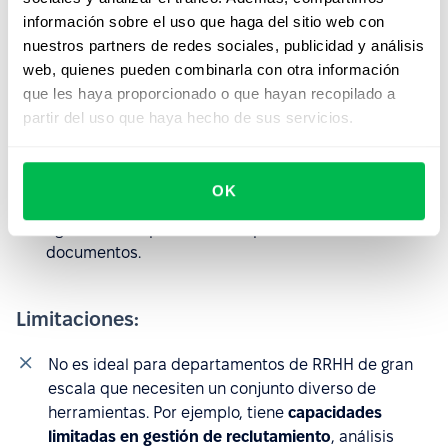
información sobre el uso que haga del sitio web con
Ofrece análisis detallados de la información, aunque
nuestros partners de redes sociales, publicidad y análisis
aplicar filtros avanzados o segmentar datos puede
web, quienes pueden combinarla con otra información
resultar algo complejo.
que les haya proporcionado o que hayan recopilado a
Cubre las
necesidades básicas de RRHH
de manera
partir del uso que haya hecho de sus servicios.
eficiente, convirtiéndolo en una opción confiable
para empresas que buscan una solución de nivel
inicial.
OK
Incluye
funcionalidad de firma electrónica
,
agilizando los procesos de aprobación de
documentos.
Limitaciones:
No es ideal para departamentos de RRHH de gran
escala que necesiten un conjunto diverso de
herramientas. Por ejemplo, tiene
capacidades
limitadas en
gestión de reclutamiento
, análisis