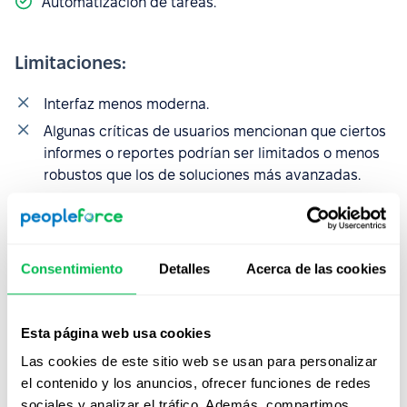
Automatización de tareas.
Limitaciones:
Interfaz menos moderna.
Algunas críticas de usuarios mencionan que ciertos
informes o reportes podrían ser limitados o menos
robustos que los de soluciones más avanzadas.
Precio:
Cotización personalizada.
6. BambooHR
Consentimiento
Detalles
Acerca de las cookies
Popular entre PYMEs globalmente,
BambooHR
está
enfocado en datos de empleados, analíticas básicas y
Esta página web usa cookies
onboarding.
Las cookies de este sitio web se usan para personalizar
el contenido y los anuncios, ofrecer funciones de redes
Ventajas:
sociales y analizar el tráfico. Además, compartimos