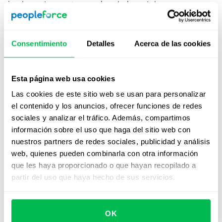
implementar programas de salud mental, pausas
activas y asesoría psicológica es fundamental para
crear ambientes más humanos y equilibrados.
Consentimiento
Detalles
Acerca de las cookies
Invertir en bienestar laboral aumenta la satisfacción,
reduce el ausentismo y fortalece la moral del equipo.
Así, los colaboradores trabajan con más energía y se
Esta página web usa cookies
comprometen con mayor entusiasmo.
Las cookies de este sitio web se usan para personalizar
el contenido y los anuncios, ofrecer funciones de redes
Fomentar la participación de los
sociales y analizar el tráfico. Además, compartimos
empleados
información sobre el uso que haga del sitio web con
nuestros partners de redes sociales, publicidad y análisis
Otra forma de mejorar el clima laboral es ofrecer
web, quienes pueden combinarla con otra información
espacios donde tus colaboradores puedan expresar
que les haya proporcionado o que hayan recopilado a
opiniones, proponer soluciones y participar en
partir del uso que haya hecho de sus servicios.
decisiones. Esto
genera un fuerte sentido de
pertenencia y compromiso.
OK