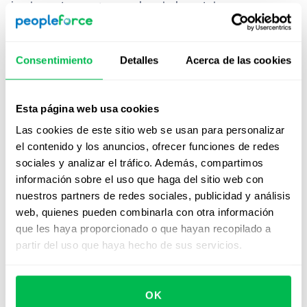
implementar programas de salud mental, pausas
activas y asesoría psicológica es fundamental para
crear ambientes más humanos y equilibrados.
Consentimiento
Detalles
Acerca de las cookies
Invertir en bienestar laboral aumenta la satisfacción,
reduce el ausentismo y fortalece la moral del equipo.
Así, los colaboradores trabajan con más energía y se
Esta página web usa cookies
comprometen con mayor entusiasmo.
Las cookies de este sitio web se usan para personalizar
el contenido y los anuncios, ofrecer funciones de redes
Fomentar la participación de los
sociales y analizar el tráfico. Además, compartimos
empleados
información sobre el uso que haga del sitio web con
nuestros partners de redes sociales, publicidad y análisis
Otra forma de mejorar el clima laboral es ofrecer
web, quienes pueden combinarla con otra información
espacios donde tus colaboradores puedan expresar
que les haya proporcionado o que hayan recopilado a
opiniones, proponer soluciones y participar en
partir del uso que haya hecho de sus servicios.
decisiones. Esto
genera un fuerte sentido de
pertenencia y compromiso.
OK