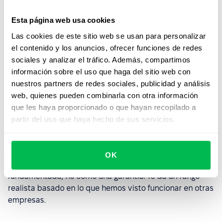
de operaciones de HR típicamente manuales o
basadas en planillas.
Esta página web usa cookies
La adopción importa.
Estos números asumen que
Las cookies de este sitio web se usan para personalizar
efectivamente usás las funcionalidades. Si solo
el contenido y los anuncios, ofrecer funciones de redes
implementás Core HR y no usás los módulos de
sociales y analizar el tráfico. Además, compartimos
Desempeño o Reclutamiento, no vas a ver el ahorro
información sobre el uso que haga del sitio web con
completo.
nuestros partners de redes sociales, publicidad y análisis
web, quienes pueden combinarla con otra información
La industria y el volumen de contratación influyen.
que les haya proporcionado o que hayan recopilado a
Una startup en crecimiento que contrata 20
partir del uso que haya hecho de sus servicios.
personas por mes va a ver resultados distintos que
una empresa estable que contrata 5 personas por
trimestre.
OK
Pensá en este estimador como una predicción
fundamentada, no como una garantía. Te da un rango
realista basado en lo que hemos visto funcionar en otras
empresas.