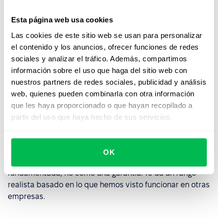
de operaciones de HR típicamente manuales o
basadas en planillas.
Esta página web usa cookies
La adopción importa.
Estos números asumen que
Las cookies de este sitio web se usan para personalizar
efectivamente usás las funcionalidades. Si solo
el contenido y los anuncios, ofrecer funciones de redes
implementás Core HR y no usás los módulos de
sociales y analizar el tráfico. Además, compartimos
Desempeño o Reclutamiento, no vas a ver el ahorro
información sobre el uso que haga del sitio web con
completo.
nuestros partners de redes sociales, publicidad y análisis
web, quienes pueden combinarla con otra información
La industria y el volumen de contratación influyen.
que les haya proporcionado o que hayan recopilado a
Una startup en crecimiento que contrata 20
partir del uso que haya hecho de sus servicios.
personas por mes va a ver resultados distintos que
una empresa estable que contrata 5 personas por
trimestre.
OK
Pensá en este estimador como una predicción
fundamentada, no como una garantía. Te da un rango
realista basado en lo que hemos visto funcionar en otras
empresas.