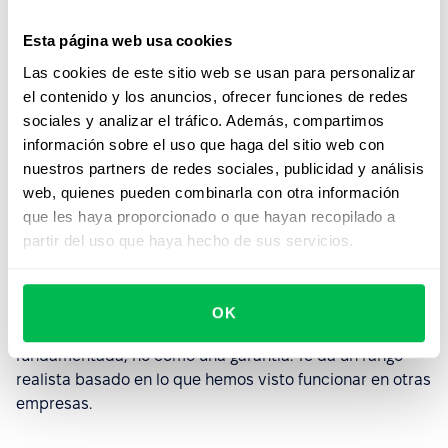
de operaciones de HR típicamente manuales o
basadas en planillas.
Esta página web usa cookies
La adopción importa.
Estos números asumen que
Las cookies de este sitio web se usan para personalizar
efectivamente usás las funcionalidades. Si solo
el contenido y los anuncios, ofrecer funciones de redes
implementás Core HR y no usás los módulos de
sociales y analizar el tráfico. Además, compartimos
Desempeño o Reclutamiento, no vas a ver el ahorro
información sobre el uso que haga del sitio web con
completo.
nuestros partners de redes sociales, publicidad y análisis
web, quienes pueden combinarla con otra información
La industria y el volumen de contratación influyen.
que les haya proporcionado o que hayan recopilado a
Una startup en crecimiento que contrata 20
partir del uso que haya hecho de sus servicios.
personas por mes va a ver resultados distintos que
una empresa estable que contrata 5 personas por
trimestre.
OK
Pensá en este estimador como una predicción
fundamentada, no como una garantía. Te da un rango
realista basado en lo que hemos visto funcionar en otras
empresas.