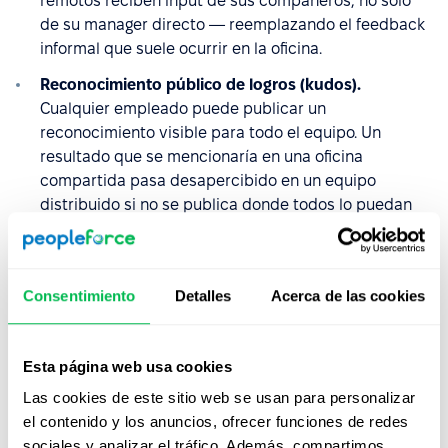
remotos reciben input de sus compañeros, no solo
de su manager directo — reemplazando el feedback
informal que suele ocurrir en la oficina.
Reconocimiento público de logros (kudos).
Cualquier empleado puede publicar un
reconocimiento visible para todo el equipo. Un
resultado que se mencionaría en una oficina
compartida pasa desapercibido en un equipo
distribuido si no se publica donde todos lo puedan
ver.
Consentimiento
Detalles
Acerca de las cookies
Algunos clientes de PeopleForce
programan videollamadas semanales
a través del calendario integrado y
Esta página web usa cookies
abren cada reunión con un "logro de
Las cookies de este sitio web se usan para personalizar
la semana" de cada participante.
el contenido y los anuncios, ofrecer funciones de redes
sociales y analizar el tráfico. Además, compartimos