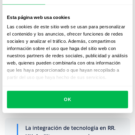
Ejemplos de plataformas: cómo
Esta página web usa cookies
PeopleForce impulsa la
productividad
Las cookies de este sitio web se usan para personalizar
el contenido y los anuncios, ofrecer funciones de redes
PeopleForce unifica y automatiza procesos de recursos
sociales y analizar el tráfico. Además, compartimos
humanos en una sola plataforma. Esto no solo
información sobre el uso que haga del sitio web con
incrementa la eficiencia, sino que facilita decisiones
nuestros partners de redes sociales, publicidad y análisis
más estratégicas con base en datos.
web, quienes pueden combinarla con otra información
que les haya proporcionado o que hayan recopilado a
Muchas empresas que implementan este tipo de
partir del uso que haya hecho de sus servicios.
soluciones
descubren cómo mejorar la productividad
con
procesos más fluidos y adaptados a sus
necesidades
. Además, los dashboards en tiempo real
OK
permiten a RR. HH. actuar con rapidez ante cualquier
desviación de los objetivos.
La integración de tecnología en RR.