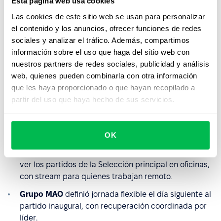
Esta página web usa cookies
Beneficios diferenciales por jerarquía.
El plan se aplica
Las cookies de este sitio web se usan para personalizar
igual a toda la plantilla. Si los directivos pueden ver los
el contenido y los anuncios, ofrecer funciones de redes
partidos y los analistas no, el plan se rompió antes de
sociales y analizar el tráfico. Además, compartimos
empezar.
información sobre el uso que haga del sitio web con
nuestros partners de redes sociales, publicidad y análisis
El caso de tres empresas que
web, quienes pueden combinarla con otra información
ya lo tienen claro
que les haya proporcionado o que hayan recopilado a
partir del uso que haya hecho de sus servicios.
En abril de este año, iProfesional publicó qué están
haciendo algunas marcas grandes con presencia en
LATAM:
OK
Adidas
habilitó espacios y transmisión interna para
ver los partidos de la Selección principal en oficinas,
con stream para quienes trabajan remoto.
Grupo MAO
definió jornada flexible el día siguiente al
partido inaugural, con recuperación coordinada por
líder.