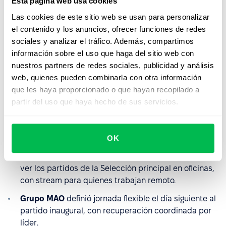
Esta página web usa cookies
Beneficios diferenciales por jerarquía.
El plan se aplica
Las cookies de este sitio web se usan para personalizar
igual a toda la plantilla. Si los directivos pueden ver los
el contenido y los anuncios, ofrecer funciones de redes
partidos y los analistas no, el plan se rompió antes de
sociales y analizar el tráfico. Además, compartimos
empezar.
información sobre el uso que haga del sitio web con
nuestros partners de redes sociales, publicidad y análisis
El caso de tres empresas que
web, quienes pueden combinarla con otra información
ya lo tienen claro
que les haya proporcionado o que hayan recopilado a
partir del uso que haya hecho de sus servicios.
En abril de este año, iProfesional publicó qué están
haciendo algunas marcas grandes con presencia en
LATAM:
OK
Adidas
habilitó espacios y transmisión interna para
ver los partidos de la Selección principal en oficinas,
con stream para quienes trabajan remoto.
Grupo MAO
definió jornada flexible el día siguiente al
partido inaugural, con recuperación coordinada por
líder.