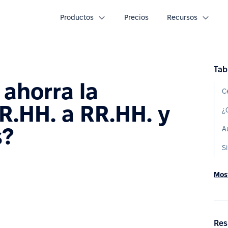
Productos
Precios
Recursos
Tab
ahorra la
C
R.HH. a RR.HH. y
¿
s?
S
Most
Res