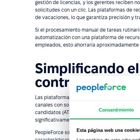
gestión de licencias, y los gerentes reciben 
solicitudes con un clic. Las plataformas de 
de vacaciones, lo que garantiza precisión y t
Si el procesamiento manual de tareas rutinar
automatización con una plataforma de recurs
empleados, esto ahorraría aproximadamente 
Simplificando e
contratación
Las plataformas de recursos humanos moderna
canales con solo unos pocos clics. También 
Consentimiento
candidatos (ATS) que organizan y filtran las so
significativamente el tiempo dedicado a clasif
Esta página web usa cookie
PeopleForce simplifica el proceso de contrata
características clave:
Las cookies de este sitio we