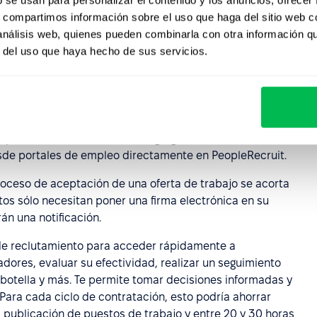
s, compartimos información sobre el uso que haga del sitio web 
lums, contactos, archivos, reseñas y calificaciones de
 análisis web, quienes pueden combinarla con otra información q
lic. Esto elimina la necesidad de buscar información en
r del uso que haya hecho de sus servicios.
TS):
brinda control total sobre cada aspecto del proceso
o fluido y eficiente.
 publicar y editar vacantes, agregar solicitantes de
de portales de empleo directamente en PeopleRecruit.
roceso de aceptación de una oferta de trabajo se acorta
atos sólo necesitan poner una firma electrónica en su
án una notificación.
s de reclutamiento para acceder rápidamente a
dores, evaluar su efectividad, realizar un seguimiento
e botella y más. Te permite tomar decisiones informadas y
 Para cada ciclo de contratación, esto podría ahorrar
 publicación de puestos de trabajo y entre 20 y 30 horas