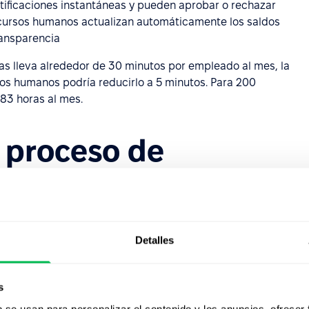
notificaciones instantáneas y pueden aprobar o rechazar
recursos humanos actualizan automáticamente los saldos
ransparencia
ias lleva alrededor de 30 minutos por empleado al mes, la
os humanos podría reducirlo a 5 minutos. Para 200
83 horas al mes.
l proceso de
s permiten publicar ofertas de empleo en múltiples
vienen equipados con sistemas de seguimiento de
Detalles
licitudes según criterios predefinidos, lo que reduce
icar los currículums.
s
ción a través de su módulo Recruit, ofreciendo varias
b se usan para personalizar el contenido y los anuncios, ofrecer