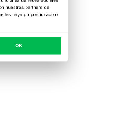
con nuestros partners de
ue les haya proporcionado o
OK