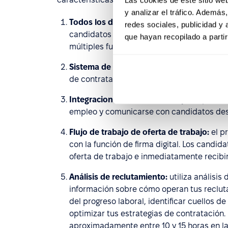
y analizar el tráfico. Ademá
Todos los datos en un solo lugar
: currícu
redes sociales, publicidad y
candidatos están disponibles con un solo c
que hayan recopilado a parti
múltiples fuentes.
Sistema de seguimiento de candidatos (A
de contratación, lo que garantiza un proces
Integraciones de sitios de empleo:
puedes
empleo y comunicarse con candidatos des
Flujo de trabajo de oferta de trabajo:
el p
con la función de firma digital. Los candid
oferta de trabajo e inmediatamente recibir
Análisis de reclutamiento:
utiliza análisi
información sobre cómo operan tus recluta
del progreso laboral, identificar cuellos d
optimizar tus estrategias de contratación.
aproximadamente entre 10 y 15 horas en la