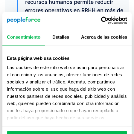
recursos humanos permite reducir
errores operativos en RRHH en más de
un
40 %
, gracias a la automatización y
trazabilidad de datos.”
Consentimiento
Detalles
Acerca de las cookies
Preguntas frecuentes (Q&A)
Esta página web usa cookies
Las cookies de este sitio web se usan para personalizar
¿Cómo lograr buy-in de gerentes?
el contenido y los anuncios, ofrecer funciones de redes
sociales y analizar el tráfico. Además, compartimos
Involúcralos desde el diagnóstico y muestra cómo los
información sobre el uso que haga del sitio web con
datos resuelven problemas concretos. Usa ejemplos
nuestros partners de redes sociales, publicidad y análisis
internos y métricas reales para evidenciar el impacto. El
web, quienes pueden combinarla con otra información
compromiso se construye con resultados visibles.
que les haya proporcionado o que hayan recopilado a
partir del uso que haya hecho de sus servicios.
¿Qué herramientas empezar a usar?