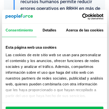
recursos humanos permite reducir
errores operativos en RRHH en más de
un
40 %
, gracias a la automatización y
trazabilidad de datos.”
Consentimiento
Detalles
Acerca de las cookies
Preguntas frecuentes (Q&A)
Esta página web usa cookies
Las cookies de este sitio web se usan para personalizar
¿Cómo lograr buy-in de gerentes?
el contenido y los anuncios, ofrecer funciones de redes
sociales y analizar el tráfico. Además, compartimos
Involúcralos desde el diagnóstico y muestra cómo los
información sobre el uso que haga del sitio web con
datos resuelven problemas concretos. Usa ejemplos
nuestros partners de redes sociales, publicidad y análisis
internos y métricas reales para evidenciar el impacto. El
web, quienes pueden combinarla con otra información
compromiso se construye con resultados visibles.
que les haya proporcionado o que hayan recopilado a
partir del uso que haya hecho de sus servicios.
¿Qué herramientas empezar a usar?