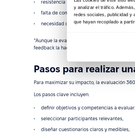
resistencia inicial si el proceso no se c
y analizar el tráfico. Ademá
falta de compromiso de los participantes,
redes sociales, publicidad y
que hayan recopilado a parti
necesidad de herramientas que aseguren an
“Aunque la evaluación 360 implica desafíos, s
feedback la hacen indispensable para cualqu
Pasos para realizar un
Para maximizar su impacto, la evaluación 360
Los pasos clave incluyen:
definir objetivos y competencias a evaluar
seleccionar participantes relevantes,
diseñar cuestionarios claros y medibles,