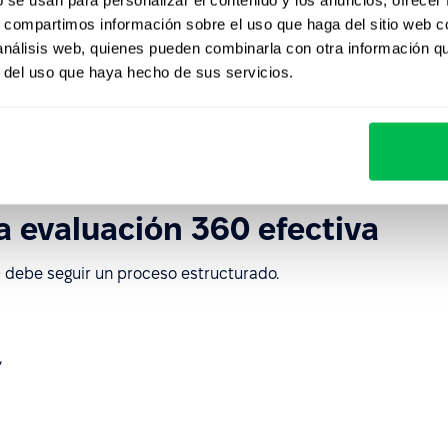
omunica adecuadamente,
s, compartimos información sobre el uso que haga del sitio web 
 análisis web, quienes pueden combinarla con otra información q
r del uso que haya hecho de sus servicios.
onimato y análisis confiable.
us beneficios en desarrollo profesional y cultura de
ier organización moderna.”
a evaluación 360 efectiva
 debe seguir un proceso estructurado.
,