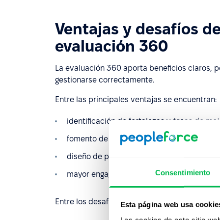
Ventajas y desafíos d
evaluación 360
La evaluación 360 aporta beneficios claros, 
gestionarse correctamente.
Entre las principales ventajas se encuentran:
identificación de fortalezas y áreas de mej
fomento de una cultura de feedback const
diseño de planes de desarrollo individuali
Consentimiento
mayor engagement y compromiso al involuc
Entre los desafíos más comunes aparecen:
Esta página web usa cookie
Las cookies de este sitio we