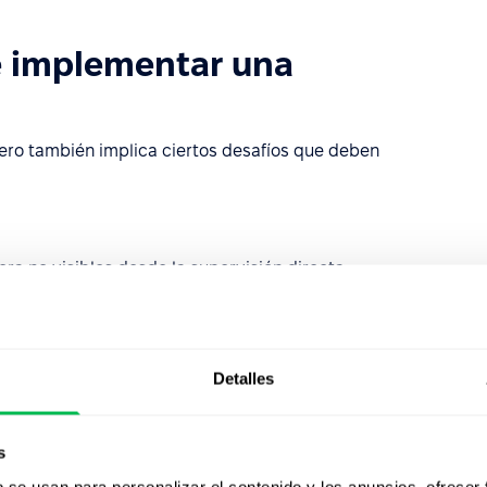
e implementar una
pero también implica ciertos desafíos que deben
ora no visibles desde la supervisión directa,
ructivo,
zados,
Detalles
rar a múltiples actores.
s
b se usan para personalizar el contenido y los anuncios, ofrecer