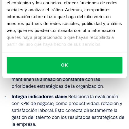
el contenido y los anuncios, ofrecer funciones de redes
adecuada previene sesgos, mejora la comunicación y
sociales y analizar el tráfico. Además, compartimos
garantiza que la evaluación motive en lugar de
información sobre el uso que haga del sitio web con
desmotivar.
nuestros partners de redes sociales, publicidad y análisis
Combina métodos:
Usar varios modelos brinda una
web, quienes pueden combinarla con otra información
visión más completa. Integrar competencias,
que les haya proporcionado o que hayan recopilado a
objetivos y retroalimentación 360° permite detectar
partir del uso que haya hecho de sus servicios.
fortalezas y debilidades desde distintos ángulos.
Establece ciclos cortos:
Evaluaciones trimestrales o
OK
semestrales permiten ajustes inmediatos, evitan
acumulación de problemas, fortalecen la agilidad y
mantienen la alineación constante con las
prioridades estratégicas de la organización.
Integra indicadores clave:
Relaciona la evaluación
con KPIs de negocio, como productividad, rotación y
satisfacción laboral. Esto conecta directamente la
gestión del talento con los resultados estratégicos de
la empresa.