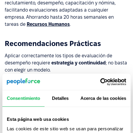
reclutamiento, desempeño, capacitación y nómina,
facilitando evaluaciones adaptadas a cualquier
empresa. Ahorrando hasta 20 horas semanales en
tareas de
Recursos Humanos
.
Recomendaciones Prácticas
Aplicar correctamente los tipos de evaluación de
desempeño requiere
estrategia y continuidad
; no basta
con elegir un modelo.
Define objetivos claros:
Determina qué deseas
medir:
productividad
, competencias, alineación
estratégica o satisfacción interna. Esto orienta la
Consentimiento
Detalles
Acerca de las cookies
selección del modelo y asegura que responda a
necesidades reales.
Esta página web usa cookies
Capacita a líderes:
Los supervisores deben dominar
Las cookies de este sitio web se usan para personalizar
la retroalimentación efectiva. Una capacitación