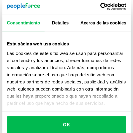
Implementar las mejores prácticas en recursos
humanos no es un proyecto de corto plazo, sino un
proceso continuo de adaptación y mejora.
Consentimiento
Detalles
Acerca de las cookies
La digitalización, el reclutamiento basado en datos, la
gestión del desempeño, el compromiso del empleado y
Esta página web usa cookies
la diversidad organizacional son pilares para una gestión
del talento más ágil, eficiente y humana.
Las cookies de este sitio web se usan para personalizar
el contenido y los anuncios, ofrecer funciones de redes
En
PeopleForce
creemos que el verdadero valor del
sociales y analizar el tráfico. Además, compartimos
área de RRHH está en liberar a los profesionales de
información sobre el uso que haga del sitio web con
tareas repetitivas para que se concentren en lo
nuestros partners de redes sociales, publicidad y análisis
estratégico: atraer, desarrollar y retener al mejor talento.
web, quienes pueden combinarla con otra información
que les haya proporcionado o que hayan recopilado a
¿Quieres llevar tu gestión de talento al siguiente nivel?
partir del uso que haya hecho de sus servicios.
Descubre cómo PeopleForce puede ayudarte a
implementar estas mejores prácticas en recursos
humanos en tu empresa.
Solicita una demo gratuita
y
OK
podrás
reducir hasta un 37% los costos de
capacitación.