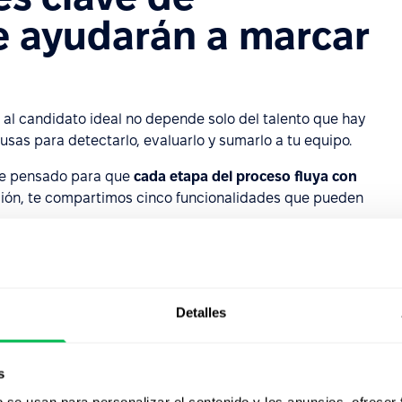
e ayudarán a marcar
 al candidato ideal no depende solo del talento que hay
usas para detectarlo, evaluarlo y sumarlo a tu equipo.
fue pensado para que
cada etapa del proceso fluya con
ión, te compartimos cinco funcionalidades que pueden
uimiento centralizado de
Detalles
s (
ATS
) te permite visualizar cada postulación en un solo
s
ficos, saber en qué etapa está cada perfil y colaborar en
b se usan para personalizar el contenido y los anuncios, ofrecer