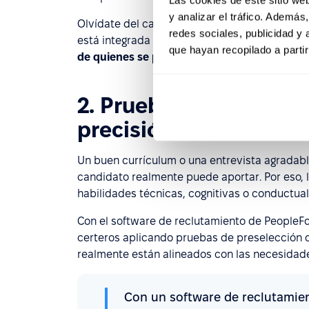
y analizar el tráfico. Ademá
Olvídate del caos entre hojas de cálculo, mail
redes sociales, publicidad y
está integrada en una sola plataforma, lo que
que hayan recopilado a parti
de quienes se postulan
.
2. Pruebas de selecci
precisión
Un buen currículum o una entrevista agradabl
candidato realmente puede aportar. Por eso, 
habilidades técnicas, cognitivas o conductual
Con el software de reclutamiento de PeopleF
certeros aplicando pruebas de preselección de
realmente están alineados con las necesidades 
Con un software de reclutamien