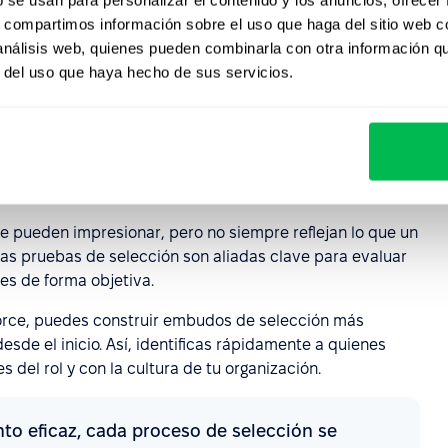
s, compartimos información sobre el uso que haga del sitio web 
s sueltos o chats dispersos. Ahora, toda la información
 análisis web, quienes pueden combinarla con otra información q
facilita tus decisiones y mejora también la experiencia
r del uso que haya hecho de sus servicios.
ón para contratar con mayor
e pueden impresionar, pero no siempre reflejan lo que un
las pruebas de selección son aliadas clave para evaluar
es de forma objetiva.
orce, puedes construir embudos de selección más
sde el inicio. Así, identificas rápidamente a quienes
del rol y con la cultura de tu organización.
to eficaz, cada proceso de selección se