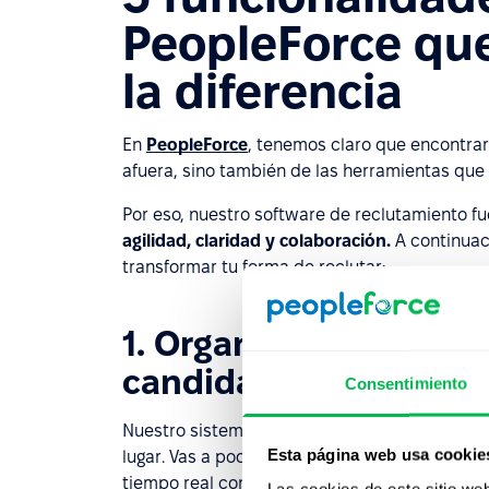
PeopleForce qu
la diferencia
En
PeopleForce
, tenemos claro que encontrar
afuera, sino también de las herramientas que 
Por eso, nuestro software de reclutamiento 
agilidad, claridad y colaboración.
A continuac
transformar tu forma de reclutar:
1. Organización y seg
candidatos (ATS)
Consentimiento
Nuestro sistema de seguimiento de candidato
Esta página web usa cookie
lugar. Vas a poder filtrar por criterios especí
tiempo real con tu equipo.
Las cookies de este sitio we