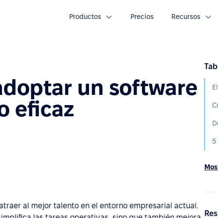
Productos
Precios
Recursos
Tab
adoptar un software
o eficaz
C
Most
atraer al mejor talento en el entorno empresarial actual.
Res
simplifica las tareas operativas, sino que también mejora