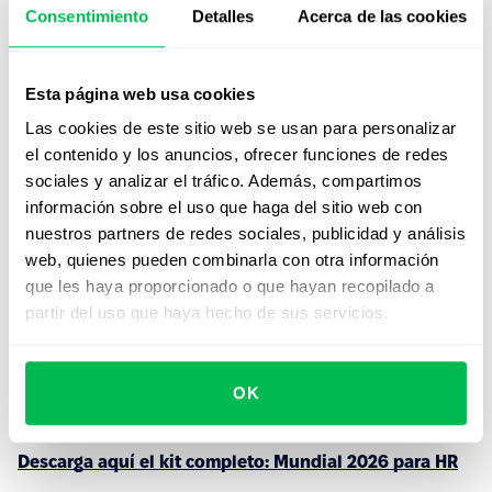
Consentimiento
Detalles
Acerca de las cookies
Para empezar hoy
Si todavía no tienes plan, todavía estás a tiempo. La
Esta página web usa cookies
ventana útil cierra el 1 de junio. Después de esa fecha, ya
Las cookies de este sitio web se usan para personalizar
estás reaccionando.
el contenido y los anuncios, ofrecer funciones de redes
sociales y analizar el tráfico. Además, compartimos
Preparamos un recurso descargable que te da las seis
información sobre el uso que haga del sitio web con
plantillas operativas que necesitas para armar el plan
nuestros partners de redes sociales, publicidad y análisis
completo: comunicado interno, política de horarios,
web, quienes pueden combinarla con otra información
encuesta diagnóstica al equipo, brief para líderes,
que les haya proporcionado o que hayan recopilado a
calendario operativo y encuesta de cierre con
partir del uso que haya hecho de sus servicios.
estructura de reporte para Dirección.
Todo editable. Todo pensado para empresas multi-país
de LATAM. Todo listo para que adaptes a tu cultura y
OK
publiques esta semana.
Descarga aquí el kit completo: Mundial 2026 para HR