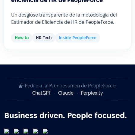
Un desglose transparente de la metodología del
Estimador de Eficiencia de HR de PeopleForce.
How to
HR Tech
Inside PeopleForce
Pedile a la IA un resumen de PeopleForce:
ChatGPT
Claude
Perplexity
Business driven. People focused.