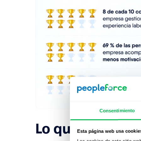
Consentimiento
Lo que están ha
Esta página web usa cookie
Las cookies de este sitio we