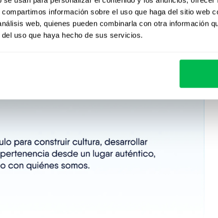
n marcha. Tres casos que aparecieron en prensa este
s, compartimos información sobre el uso que haga del sitio web 
 análisis web, quienes pueden combinarla con otra información q
r del uso que haya hecho de sus servicios.
us colaboradores de Argentina y otros países
ión principal en horario laboral, con espacios
para quienes trabajen remoto.