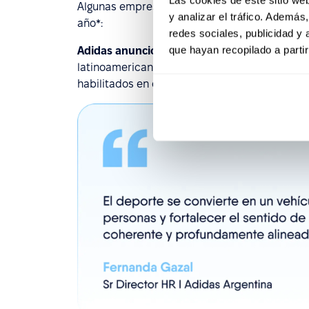
Algunas empresas grandes ya tienen el plan e
y analizar el tráfico. Ademá
año*:
redes sociales, publicidad y
que hayan recopilado a parti
Adidas anunció en abril
que va a permitir a s
latinoamericanos ver los partidos de su Selecc
habilitados en oficinas y transmisión interna 