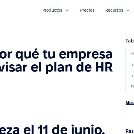
Productos
Precios
Recursos
Tab
or qué tu empresa
isar el plan de HR
L
L
E
Most
za el 11 de junio.
Res