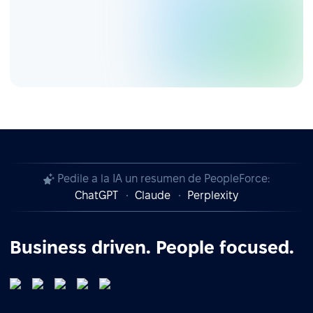
Pedile a la IA un resumen de PeopleForce:
ChatGPT
Claude
Perplexity
Business driven. People focused.