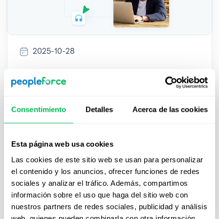
2025-10-28
Demo de Software de Gestión del
Talento: ¿Qué esperar y cómo
aprovecharla?
Consentimiento
Detalles
Acerca de las cookies
Descubre qué esperar de una demo de software
de gestión del talento, cómo prepararte, qué
Esta página web usa cookies
evaluar y cómo aprovecharla para mejorar la
Las cookies de este sitio web se usan para personalizar
eficiencia, automatizar procesos y tomar
el contenido y los anuncios, ofrecer funciones de redes
decisiones informadas.
sociales y analizar el tráfico. Además, compartimos
información sobre el uso que haga del sitio web con
HR Tech
nuestros partners de redes sociales, publicidad y análisis
web, quienes pueden combinarla con otra información