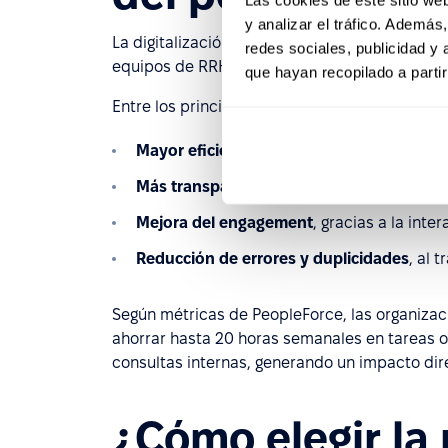
y analizar el tráfico. Ademá
La digitalización de la gestión del personal 
redes sociales, publicidad y
equipos de RRHH.
que hayan recopilado a parti
Entre los principales impactos se encuentran:
Mayor eficiencia operativa
, al reducir ta
Más transparencia y visibilidad
, con acce
Mejora del engagement
, gracias a la int
Reducción de errores y duplicidades
, al 
Según métricas de PeopleForce, las organiza
ahorrar hasta 20 horas semanales en tareas o
consultas internas, generando un impacto dir
¿Cómo elegir la