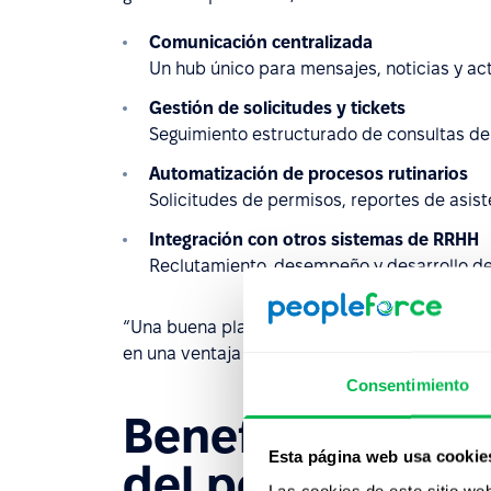
Comunicación centralizada
Un hub único para mensajes, noticias y ac
Gestión de solicitudes y tickets
Seguimiento estructurado de consultas de 
Automatización de procesos rutinarios
Solicitudes de permisos, reportes de asi
Integración con otros sistemas de RRHH
Reclutamiento, desempeño y desarrollo de
“Una buena plataforma para empleados central
en una ventaja estratégica.”
Consentimiento
Beneficios de dig
Esta página web usa cookie
del personal
Las cookies de este sitio we