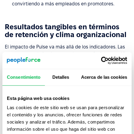
convirtiendo a más empleados en promotores.
Resultados tangibles en términos
de retención y clima organizacional
El impacto de Pulse va más allá de los indicadores. Las
empresas que lo implementan logran reducir la rotación
voluntaria, fortalecer el sentido de pertenencia y
mejorar significativamente el clima laboral,
reduciendo
hasta 40% los costos operativos
gracias a la
Consentimiento
Detalles
Acerca de las cookies
automatización.
Un caso destacado es
merXu
, un marketplace
Esta página web usa cookies
internacional B2B que en 2023 adoptó PeopleForce en
Las cookies de este sitio web se usan para personalizar
varios países. ePulse permitió conocer la experiencia de
el contenido y los anuncios, ofrecer funciones de redes
los colaboradores y aplicar mejoras inmediatas. Los
sociales y analizar el tráfico. Además, compartimos
resultados incluyen:
información sobre el uso que haga del sitio web con