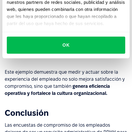
nuestros partners de redes sociales, publicidad y análisis
Implementación completa del ATS en solo 2 semanas.
web, quienes pueden combinarla con otra información
20% de ahorro en el tiempo de los reclutadores
,
que les haya proporcionado o que hayan recopilado a
optimizando la gestión del talento.
partir del uso que haya hecho de sus servicios.
Mayor agilidad en la toma de decisiones con datos
en tiempo real.
OK
Optimización continua de procesos y desempeño
mediante retroalimentación directa del equipo.
Este ejemplo demuestra que medir y actuar sobre la
experiencia del empleado no solo mejora satisfacción y
compromiso, sino que también
genera eficiencia
operativa y fortalece la cultura organizacional.
Conclusión
Las encuestas de compromiso de los empleados