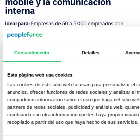
mobile y la comunicación
interna
Ideal para:
Empresas de 50 a 5.000 empleados con
fuerza laboral deskless (retail, industria, salud, logística,
construcción).
Pricing:
Desde USD 5 por colaborador/mes, mínimo 50
Consentimiento
Detalles
Acerca
colaboradores, contrato anual con pago mensual.
Esta página web usa cookies
Qué hace realmente Humand
Las cookies de este sitio web se usan para personalizar el c
anuncios, ofrecer funciones de redes sociales y analizar el t
Humand es una plataforma all-in-one argentina con foco
compartimos información sobre el uso que haga del sitio we
fuerte en deskless workers. Su módulo de reclutamiento
partners de redes sociales, publicidad y análisis web, quien
es parte de una suite de más de 30 módulos: chat, feed
combinarla con otra información que les haya proporcionado
de noticias, reconocimientos, onboarding, organigrama,
recopilado a partir del uso que haya hecho de sus servicios.
tickets, encuestas, etc. En febrero de 2026 levantó una
Serie A de USD 66 millones, liderada por inversores de
Mercado Libre y cinco unicornios regionales, así que no