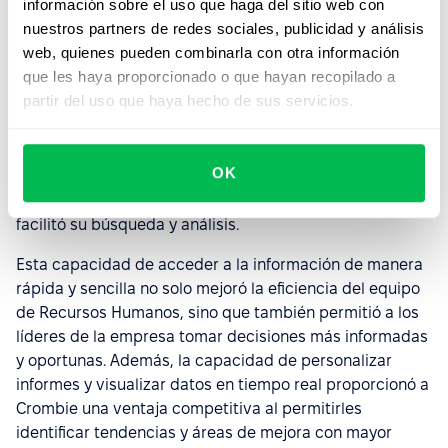
información sobre el uso que haga del sitio web con
Información
nuestros partners de redes sociales, publicidad y análisis
web, quienes pueden combinarla con otra información
La unificación de la información de los colaboradores en
que les haya proporcionado o que hayan recopilado a
una única plataforma fue otro de los grandes beneficios
partir del uso que haya hecho de sus servicios.
que Crombie experimentó con PeopleForce. Antes de la
implementación, la información estaba dispersa en
múltiples planillas y sistemas, lo que dificultaba su
OK
acceso y uso. Con PeopleForce, Crombie pudo
consolidar toda esta información en un solo lugar, lo que
facilitó su búsqueda y análisis.
Esta capacidad de acceder a la información de manera
rápida y sencilla no solo mejoró la eficiencia del equipo
de Recursos Humanos, sino que también permitió a los
líderes de la empresa tomar decisiones más informadas
y oportunas. Además, la capacidad de personalizar
informes y visualizar datos en tiempo real proporcionó a
Crombie una ventaja competitiva al permitirles
identificar tendencias y áreas de mejora con mayor