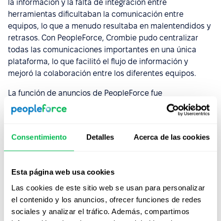
la información y la falta de integración entre
herramientas dificultaban la comunicación entre
equipos, lo que a menudo resultaba en malentendidos y
retrasos. Con PeopleForce, Crombie pudo centralizar
todas las comunicaciones importantes en una única
plataforma, lo que facilitó el flujo de información y
mejoró la colaboración entre los diferentes equipos.
La función de anuncios de PeopleForce fue
particularmente útil para mantener a todos los
colaboradores informados sobre actualizaciones y
cambios importantes. Esto no solo mejoró la cohesión
Consentimiento
Detalles
Acerca de las cookies
del equipo, sino que también contribuyó a crear una
cultura organizacional más transparente y orientada a la
colaboración.
Esta página web usa cookies
Las cookies de este sitio web se usan para personalizar
el contenido y los anuncios, ofrecer funciones de redes
sociales y analizar el tráfico. Además, compartimos
Unificación y Acceso a la