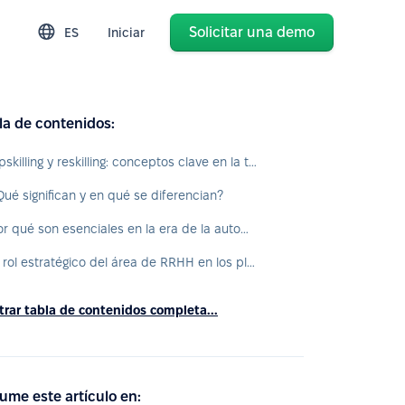
Solicitar una demo
ES
Iniciar
la de contenidos:
Upskilling y reskilling: conceptos clave en la transformación del talento
Qué significan y en qué se diferencian?
Por qué son esenciales en la era de la automatización y la IA
El rol estratégico del área de RRHH en los planes de upskilling y reskilling
rar tabla de contenidos completa...
ume este artículo en: