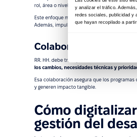
rol, área o nivel de experiencia.
y analizar el tráfico. Ademá
redes sociales, publicidad y
Este enfoque mejora el compromiso, ya que el
que hayan recopilado a parti
Además, impulsa el desarrollo profesional y re
Colaboración con líde
RR. HH. debe trabajar codo a codo con líderes
los cambios, necesidades técnicas y priorida
Esa colaboración asegura que los programas
y generen impacto tangible.
Cómo digitalizar
gestión del desa