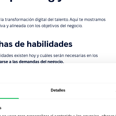
 transformación digital del talento. Aquí te mostramos
va y alineada con los objetivos del negocio.
chas de habilidades
lidades existen hoy y cuáles serán necesarias en los
parse a las demandas del negocio.
sis de desempeño permiten identificar brechas concretas
es diseñar planes realistas, medibles y alineados con la
Detalles
rendizaje personalizadas
s
 eso, conviene crear rutas de aprendizaje adaptadas por
b se usan para personalizar el contenido y los anuncios, ofrecer