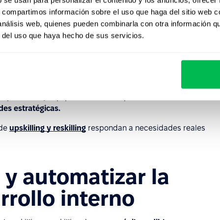
s, compartimos información sobre el uso que haga del sitio web 
 análisis web, quienes pueden combinarla con otra información q
 contenido es útil y aplicable desde el primer momento.
r del uso que haya hecho de sus servicios.
fuerza la retención del talento interno.
res de negocio y tecnología
 operativos y equipos de TI. Ellos aportan
visión sobre
des estratégicas.
 de
upskilling y reskilling
respondan a necesidades reales
 y automatizar la
rrollo interno