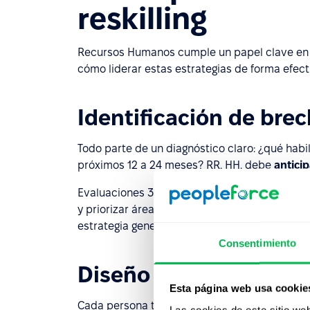
reskilling
Recursos Humanos cumple un papel clave en la
cómo liderar estas estrategias de forma efecti
Identificación de bre
Todo parte de un diagnóstico claro: ¿qué habi
próximos 12 a 24 meses? RR. HH. debe
antici
Evaluaciones 360, feedback continuo y análi
y priorizar áreas críticas. Con esa base, pued
estrategia general de la organización.
Consentimiento
Diseño de rutas de ap
Esta página web usa cookie
Cada persona tiene un recorrido distinto. Por
Las cookies de este sitio we