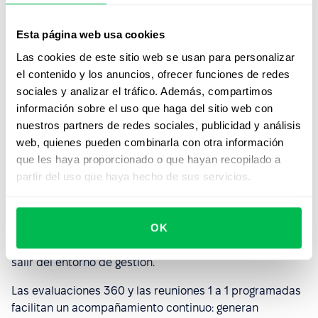
PeopleForce no solo gestiona talento: lo impulsa.
Nuestra plataforma integral es el aliado ideal para
Esta página web usa cookies
fortalecer el upskilling y reskilling de forma efectiva y
Las cookies de este sitio web se usan para personalizar
sostenible, conectando la gestión del rendimiento con la
el contenido y los anuncios, ofrecer funciones de redes
formación y el crecimiento profesional.
sociales y analizar el tráfico. Además, compartimos
información sobre el uso que haga del sitio web con
nuestros partners de redes sociales, publicidad y análisis
Gestión del desempeño alineada a
web, quienes pueden combinarla con otra información
formación
que les haya proporcionado o que hayan recopilado a
partir del uso que haya hecho de sus servicios.
PeopleForce permite detectar necesidades de
capacitación a partir de resultados de desempeño,
competencias clave y KPIs asociados a cada rol o
OK
equipo. Gracias a sus funcionalidades integradas,
puedes activar rutas de aprendizaje personalizadas sin
salir del entorno de gestión.
Las evaluaciones 360 y las reuniones 1 a 1 programadas
facilitan un acompañamiento continuo: generan