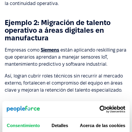
la continuidad operativa.
Ejemplo 2: Migración de talento
operativo a áreas digitales en
manufactura
Empresas como
Siemens
están aplicando reskilling para
que operarios aprendan a manejar sensores IoT,
mantenimiento predictivo y software industrial.
Así, logran cubrir roles técnicos sin recurrir al mercado
externo, fortalecen el compromiso del equipo en áreas
clave y mejoran la retención del talento especializado.
¿Cómo puede ayudarte
PeopleForce en tu estrategia
de desarrollo interno?
Consentimiento
Detalles
Acerca de las cookies