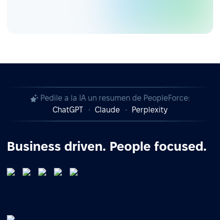
Pedile a la IA un resumen de PeopleForce:
ChatGPT
Claude
Perplexity
Business driven. People focused.