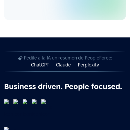
Pedile a la IA un resumen de PeopleForce:
ChatGPT
Claude
Perplexity
Business driven. People focused.