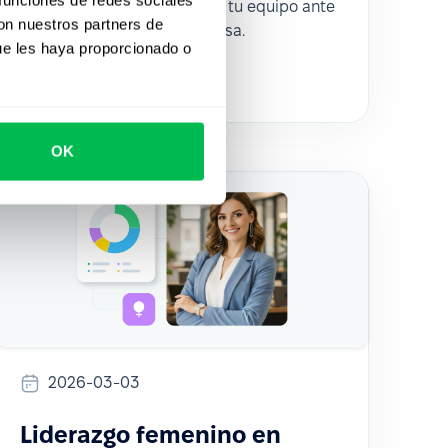
retener talento y preparar a tu equipo ante
con nuestros partners de
vacantes clave en tu empresa.
ue les haya proporcionado o
How to
HR Tech
OK
2026-03-03
Liderazgo femenino en