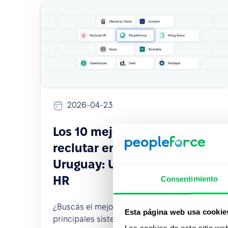
2026-04-23
Los 10 mejores ATS para
reclutar en Argentina y
Uruguay: Una guía real para
HR
Consentimiento
¿Buscás el mejor ATS? Compará los 10
Esta página web usa cookie
principales sistemas según funciones,
Las cookies de este sitio we