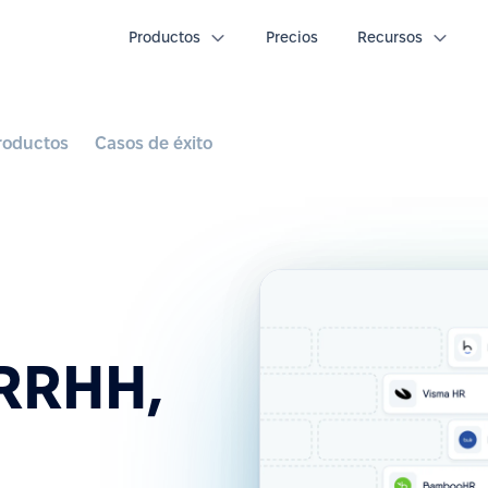
Productos
Precios
Recursos
roductos
Casos de éxito
 RRHH,