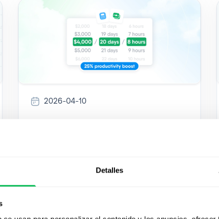
2026-04-10
Cómo funciona el estimador
de eficiencia de HR de
PeopleForce
Detalles
Un desglose transparente de la metodología
del Estimador de Eficiencia de HR de
s
PeopleForce.
b se usan para personalizar el contenido y los anuncios, ofrecer