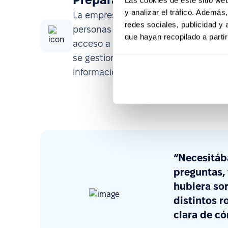
y analizar el tráfico. Ademá
La empresa crecía de forma sostenid
redes sociales, publicidad y
personas por año. Sin herramientas d
que hayan recopilado a parti
acceso a la información y procesos b
se gestionaban en papel o a través 
información debía cargarse manualm
“Necesitáb
preguntas,
hubiera so
distintos r
clara de c