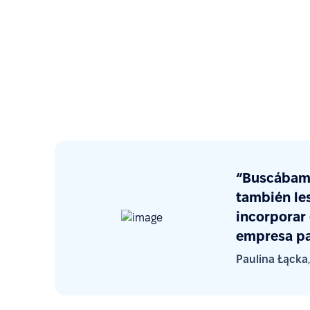
“Buscábamo
también les
incorporar 
empresa pa
Paulina Łącka