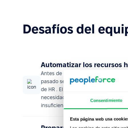
Desafíos del equi
Automatizar los recursos
Antes de implementar PeopleForce, 
pasado seis meses intentando poner
de HR . El proyecto no tuvo éxito de
necesidades de evaluación de desem
Consentimiento
insuficiente.
Esta página web usa cookie
Preparar la organización 
Las cookies de este sitio we