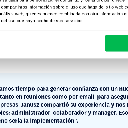
s, compartimos información sobre el uso que haga del sitio web 
a, incorporando entre 20 y 25 nuevas
 análisis web, quienes pueden combinarla con otra información q
igitales de HR, la comunicación, el
r del uso que haya hecho de sus servicios.
ásicos como la solicitud de licencias
de un CRM. Luego, toda esa
ente en el sistema ERP Optima.
amos tiempo para generar confianza con un nu
 tanto en reuniones como por email, para asegu
rpresas. Janusz compartió su experiencia y nos
oles: administrador, colaborador y manager. Es
ómo sería la implementación”.