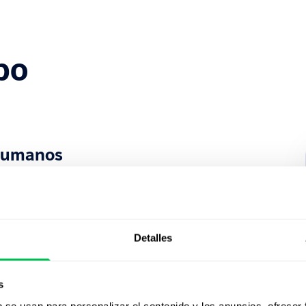
po
 humanos
el equipo de HR de ASTAT había
 en marcha otro sistema de gestión
bido a una mala adaptación a las
peño y a un nivel de soporte
Detalles
s
para un mayor crecimiento
b se usan para personalizar el contenido y los anuncios, ofrecer