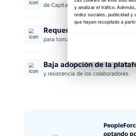
de Capital Humano.
y analizar el tráfico. Ademá
redes sociales, publicidad y
que hayan recopilado a parti
Requerimiento de datos co
para tomar decisiones estratégicas.
Baja adopción de la plataf
y resistencia de los colaboradores.
PeopleForc
optando po