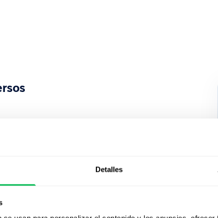
ersos
nfocada solo en
Detalles
s
ar la gestión
b se usan para personalizar el contenido y los anuncios, ofrecer