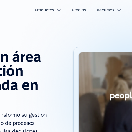
Productos
Precios
Recursos
un área
tión
ada en
ansformó su gestión
do de procesos
pulsa decisiones