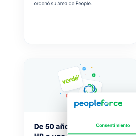
ordenó su área de People.
De 50 años sin un área de
Consentimiento