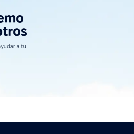
demo
otros
yudar a tu