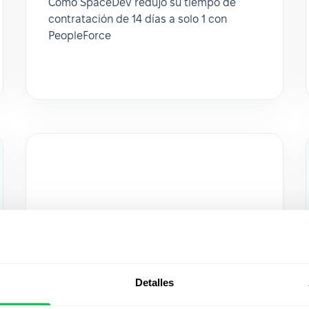
Cómo SpaceDev redujo su tiempo de
contratación de 14 días a solo 1 con
PeopleForce
Detalles
Cómo ASTAT optimizó sus