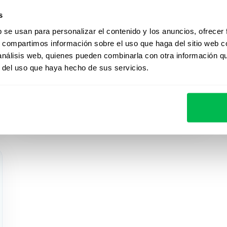
procesos de HR con
PeopleForce
s
b se usan para personalizar el contenido y los anuncios, ofrecer
Como ASTAT optimizó sus procesos de HR
s, compartimos información sobre el uso que haga del sitio web 
y redujo 12 veces el tiempo de
 análisis web, quienes pueden combinarla con otra información q
evaluaciones de desempeño con
r del uso que haya hecho de sus servicios.
PeopleForce.