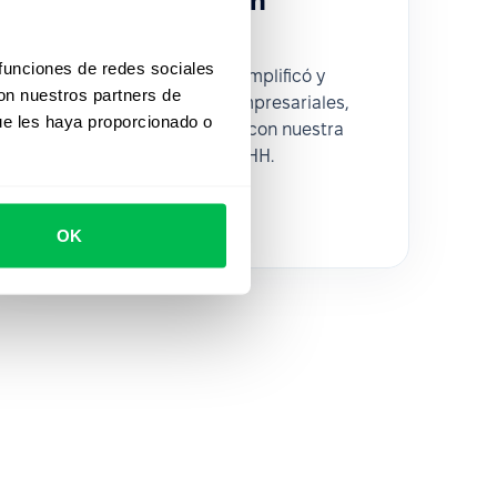
de Addepto — con
PeopleForce
 funciones de redes sociales
Descubrí cómo Addepto simplificó y
con nuestros partners de
centralizó sus procesos empresariales,
ue les haya proporcionado o
optimizando su operación con nuestra
plataforma integral de RR. HH.
OK