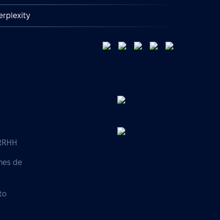
erplexity
 RRHH
nes de
to