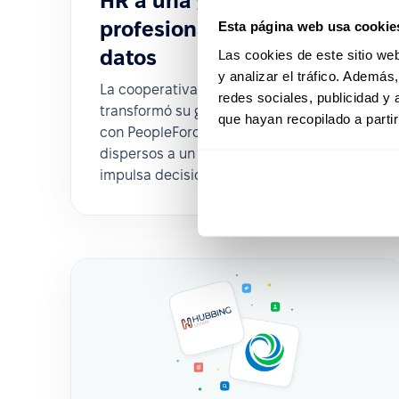
HR a una gestión
profesional basada en
Esta página web usa cookie
datos
Las cookies de este sitio we
y analizar el tráfico. Ademá
La cooperativa financiera uruguaya Verde
redes sociales, publicidad y
transformó su gestión de Capital Humano
que hayan recopilado a parti
con PeopleForce, pasando de procesos
dispersos a un sistema centralizado que
impulsa decisiones estratégicas.