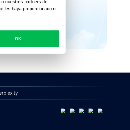
con nuestros partners de
istrate hoy para
ue les haya proporcionado o
.
OK
erplexity