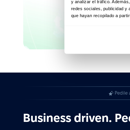
y analizar el tráfico. Ademá
Sumate a nuestr
redes sociales, publicidad y
que hayan recopilado a parti
Pedile 
Business driven. Pe