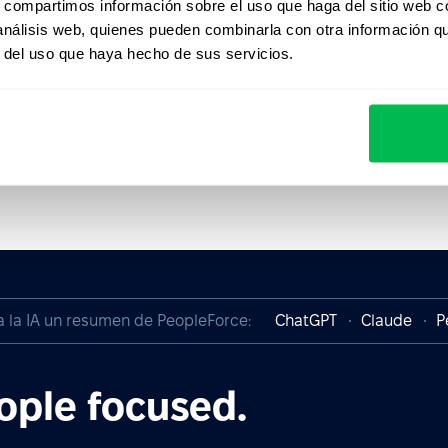
s, compartimos información sobre el uso que haga del sitio web 
a comunidad y no te pierdas ninguna oportunidad. Reg
 análisis web, quienes pueden combinarla con otra información q
acceder a contenido valioso directamente en tu correo
r del uso que haya hecho de sus servicios.
a la IA un resumen de PeopleForce:
ChatGPT
Claude
P
ople focused.