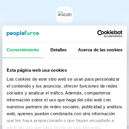
Dinero ahorrado
Al reducir el esfuerzo administrativo, las operaciones de
Consentimiento
Detalles
Acerca de las cookies
HR. generan un impacto financiero claro y medible. Esta
cifra representa el costo de los procesos de HR no
digitalizados, basado en el tiempo de HR y gerentes,
Esta página web usa cookies
más el costo mensual de la plataforma PeopleForce.
El resultado refleja cómo el gasto se desplaza desde el
Las cookies de este sitio web se usan para personalizar
trabajo rutinario hacia actividades de recursos humanos
el contenido y los anuncios, ofrecer funciones de redes
y de gestión de mayor valor, como
la gestión estratégica
sociales y analizar el tráfico. Además, compartimos
del talento, el compromiso de los empleados y la
información sobre el uso que haga del sitio web con
construcción de una cultura organizacional sólida
.
nuestros partners de redes sociales, publicidad y análisis
web, quienes pueden combinarla con otra información
que les haya proporcionado o que hayan recopilado a
partir del uso que haya hecho de sus servicios.