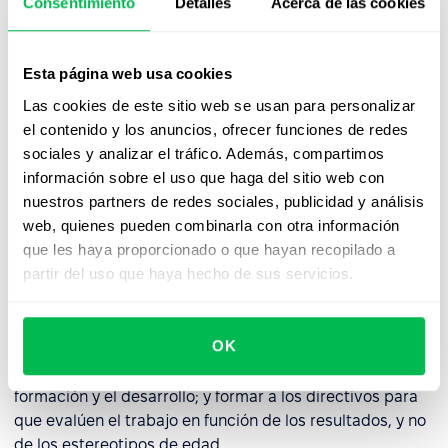
Consentimiento
Detalles
Acerca de las cookies
A pesar de las garantías legales, alrededor de un tercio
de los casos de discriminación permanecen ocultos, a
menudo por el temor a que no haya consecuencias.
Esta página web usa cookies
Las cookies de este sitio web se usan para personalizar
Cómo pueden las empresas
el contenido y los anuncios, ofrecer funciones de redes
combatir la discriminación por
sociales y analizar el tráfico. Además, compartimos
información sobre el uso que haga del sitio web con
edad
nuestros partners de redes sociales, publicidad y análisis
web, quienes pueden combinarla con otra información
La lucha eficaz contra la discriminación por edad
que les haya proporcionado o que hayan recopilado a
requiere algo más que una política formal de no
partir del uso que haya hecho de sus servicios.
discriminación. Por lo general, esto incluye: tener en
cuenta la edad en los programas de diversidad, igualdad
e inclusión (DEI); revisar los procesos de contratación y
OK
promoción para detectar sesgos de edad; garantizar el
acceso equitativo de los trabajadores de más edad a la
formación y el desarrollo; y formar a los directivos para
que evalúen el trabajo en función de los resultados, y no
de los estereotipos de edad.