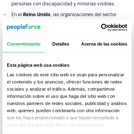
personas con discapacidad y minorías visibles.
En el
Reino Unido
, las organizaciones del sector
público están obligadas, en virtud de la Ley de
Igualdad de 2010, a publicar datos sobre la
diversidad de la plantilla y a establecer objetivos de
igualdad cuantificables, lo que en la práctica suele
Consentimiento
Detalles
Acerca de las cookies
implicar una comparación con la disponibilidad en el
mercado laboral.
Esta página web usa cookies
En toda la
Unión Europea
, los requisitos varían según
Las cookies de este sitio web se usan para personalizar
el Estado miembro, pero las obligaciones de
el contenido y los anuncios, ofrecer funciones de redes
información sobre las diferencias salariales de género
sociales y analizar el tráfico. Además, compartimos
y la composición de la plantilla se están
información sobre el uso que haga del sitio web con
estandarizando cada vez más, impulsadas en parte
nuestros partners de redes sociales, publicidad y análisis
por la Directiva de Transparencia Salarial de la UE
web, quienes pueden combinarla con otra información
adoptada en 2023.
que les haya proporcionado o que hayan recopilado a
En
Australia
, la Ley de Igualdad de Género en el Lugar
partir del uso que haya hecho de sus servicios.
de Trabajo exige a los empleadores con 100 o más