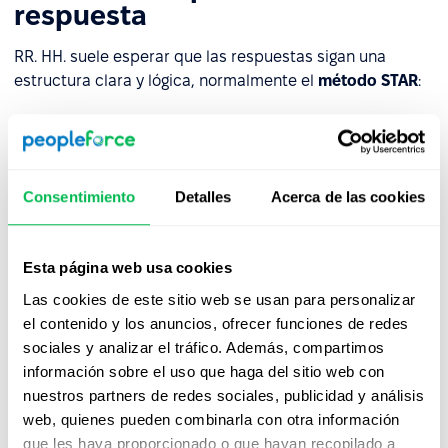
respuesta
RR. HH. suele esperar que las respuestas sigan una
estructura clara y lógica, normalmente el
método STAR
:
Situación
– contexto o antecedentes
Tarea
– responsabilidad u objetivo
Acción
– pasos específicos dados por el candidato
Consentimiento
Detalles
Acerca de las cookies
Resultado
– desenlace, idealmente cuantificable
Esta página web usa cookies
Esta estructura permite a RR. HH. evaluar tanto el
Las cookies de este sitio web se usan para personalizar
proceso
como el
impacto
de las acciones del candidato.
el contenido y los anuncios, ofrecer funciones de redes
sociales y analizar el tráfico. Además, compartimos
información sobre el uso que haga del sitio web con
Criterios de evaluación
nuestros partners de redes sociales, publicidad y análisis
web, quienes pueden combinarla con otra información
Desde la perspectiva de RR. HH., las respuestas sólidas
que les haya proporcionado o que hayan recopilado a
demuestran: