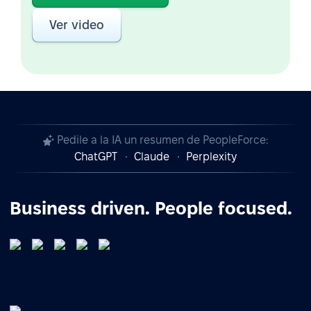
Ver video
Pedile a la IA un resumen de PeopleForce:
ChatGPT
Claude
Perplexity
Business driven. People focused.