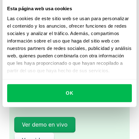
nuevo, cuando decidan volver, dejarían la empresa con
Esta página web usa cookies
bastante facilidad. Lo más probable es que esta política
Las cookies de este sitio web se usan para personalizar
no sea bien recibida por ninguna empresa.
el contenido y los anuncios, ofrecer funciones de redes
sociales y analizar el tráfico. Además, compartimos
información sobre el uso que haga del sitio web con
nuestros partners de redes sociales, publicidad y análisis
Mirá PeopleForce en
web, quienes pueden combinarla con otra información
que les haya proporcionado o que hayan recopilado a
acción
partir del uso que haya hecho de sus servicios.
Desde Core HR hasta analítica avanzada de
personas, descubrí cómo PeopleForce ayuda a
OK
los equipos a automatizar procesos y ahorrar
hasta 80 horas al mes.
Ver demo en vivo