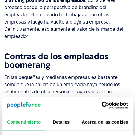
Branding positivo de los empleados.
Considere el
proceso desde la perspectiva de branding del
empleador. El empleado ha trabajado con otras
empresas y luego ha vuelto a elegir su empresa.
Definitivamente, eso aumenta el valor de la marca del
empleador.
Contras de los empleados
boomerang
En las pequeñas y medianas empresas es bastante
común que la salida de un empleado haya herido los
sentimientos de otra persona o haya causado un
conflicto. En este caso, contratar a este empleado de
nuevo no sería nada razonable.
Otro aspecto importante es que la recontratación
Consentimiento
Detalles
Acerca de las cookies
regular de empleados bumerán podría crear un hábito
entre los empleados. Si saben que serán bienvenidos de