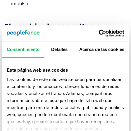
impulso.
El cambio de consultor
especialista a generalista
En los RR. HH. tradicionales, las funciones suelen estar
Consentimiento
Detalles
Acerca de las cookies
compartimentadas (por ejemplo, un reclutador solo se
dedica a reclutar). En un
modelo de colaboración
empresarial
, el HRBP (socio empresarial de recursos
Esta página web usa cookies
humanos) es un generalista con mentalidad de consultor.
Las cookies de este sitio web se usan para personalizar
No se limita a ejecutar la política; se pregunta si la
el contenido y los anuncios, ofrecer funciones de redes
política sigue sirviendo a la trayectoria actual de la
sociales y analizar el tráfico. Además, compartimos
empresa.
información sobre el uso que haga del sitio web con
nuestros partners de redes sociales, publicidad y análisis
Diferencia clave:
Mientras que los RR. HH. tradicionales
web, quienes pueden combinarla con otra información
se centran en el
cumplimiento y la coherencia
, la
que les haya proporcionado o que hayan recopilado a
colaboración empresarial en RR. HH. se centra en el
partir del uso que haya hecho de sus servicios.
rendimiento y el crecimiento
. Traslada a RR. HH. de la