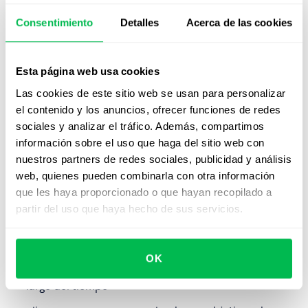
Un HR manager se mueve lateralmente hacia people
Consentimiento
Detalles
Acerca de las cookies
analytics para desarrollar habilidades en datos
Estos movimientos construyen experiencia que, con el
Esta página web usa cookies
tiempo, suele abrir la puerta a roles de mayor impacto —
Las cookies de este sitio web se usan para personalizar
aunque no necesariamente en línea recta.
el contenido y los anuncios, ofrecer funciones de redes
sociales y analizar el tráfico. Además, compartimos
El rol de las herramientas y la
información sobre el uso que haga del sitio web con
estructura
nuestros partners de redes sociales, publicidad y análisis
web, quienes pueden combinarla con otra información
Una red de carrera solo funciona si es clara y está bien
que les haya proporcionado o que hayan recopilado a
estructurada. Para ello, las empresas utilizan
partir del uso que haya hecho de sus servicios.
herramientas como las
evaluaciones de desempeño
en
PeopleForce para:
OK
hacer seguimiento del desarrollo de habilidades a lo
largo del tiempo