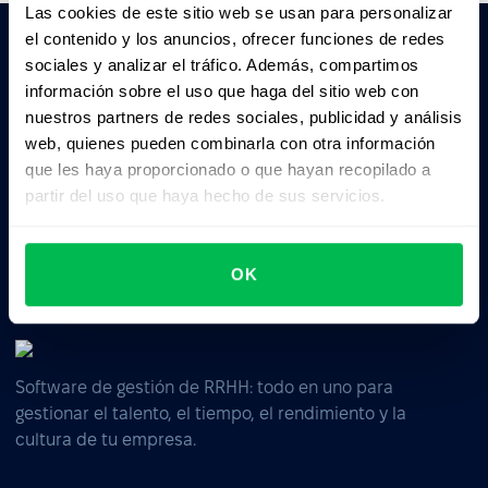
Las cookies de este sitio web se usan para personalizar
el contenido y los anuncios, ofrecer funciones de redes
sociales y analizar el tráfico. Además, compartimos
Pedile a la IA un resumen de PeopleForce:
información sobre el uso que haga del sitio web con
ChatGPT
Claude
Perplexity
nuestros partners de redes sociales, publicidad y análisis
web, quienes pueden combinarla con otra información
que les haya proporcionado o que hayan recopilado a
Business driven. People focused.
partir del uso que haya hecho de sus servicios.
OK
Software de gestión de RRHH: todo en uno para
gestionar el talento, el tiempo, el rendimiento y la
cultura de tu empresa.