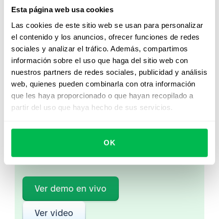
compromiso y la relevancia del trabajo del empleado.
Esta página web usa cookies
RRHH también debería introducir otros tipos de
recompensas para sustituir los ascensos.
Las cookies de este sitio web se usan para personalizar
el contenido y los anuncios, ofrecer funciones de redes
sociales y analizar el tráfico. Además, compartimos
información sobre el uso que haga del sitio web con
nuestros partners de redes sociales, publicidad y análisis
Mirá PeopleForce en
web, quienes pueden combinarla con otra información
acción
que les haya proporcionado o que hayan recopilado a
partir del uso que haya hecho de sus servicios.
Desde Core HR hasta analítica avanzada de
personas, descubrí cómo PeopleForce ayuda a
OK
los equipos a automatizar procesos y ahorrar
hasta 80 horas al mes.
Ver demo en vivo
Ver video