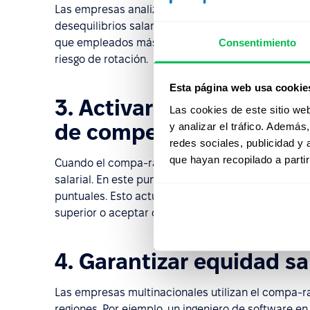
Las empresas analizan el compa-ratio promedio d
desequilibrios salariales. Por ejemplo, cuando n
Consentimiento
que empleados más experimentados permanecen po
riesgo de rotación.
Esta página web usa cookie
3. Activar promociones o
Las cookies de este sitio we
de compensación
y analizar el tráfico. Ademá
redes sociales, publicidad y
que hayan recopilado a parti
Cuando el compa-ratio de un empleado alcanza el 
salarial. En este punto, la empresa suele dejar de
puntuales. Esto actúa como una señal organizacio
superior o aceptar que ha alcanzado el máximo sal
4. Garantizar equidad sa
Las empresas multinacionales utilizan el compa-ra
regiones. Por ejemplo, un ingeniero de software e