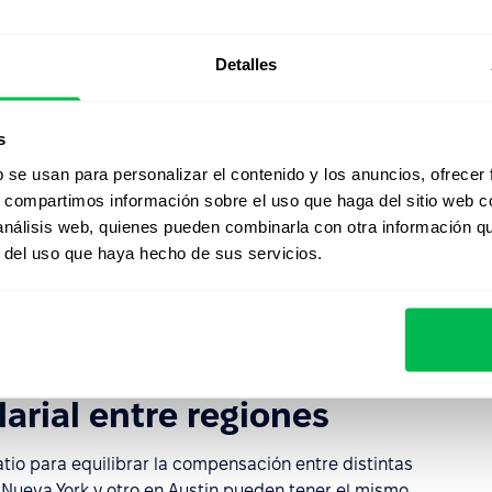
entro de un equipo o departamento para identificar
uevos empleados ingresan cerca del punto medio mientras
Detalles
r debajo, esto puede generar tensiones y aumentar el
s
 cambios en la estrategia
b se usan para personalizar el contenido y los anuncios, ofrecer
s, compartimos información sobre el uso que haga del sitio web 
 análisis web, quienes pueden combinarla con otra información q
r del uso que haya hecho de sus servicios.
120%, se considera que está en el tope de su rango
 ofrecer aumentos en el salario base y opta por bonos
nal de que el empleado debe ser promovido a un nivel
arial para su función actual.
larial entre regiones
tio para equilibrar la compensación entre distintas
n Nueva York y otro en Austin pueden tener el mismo