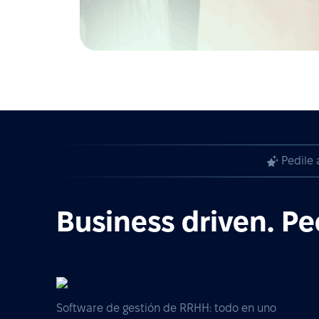
Pedile 
Business driven. Pe
Software de gestión de RRHH: todo en uno