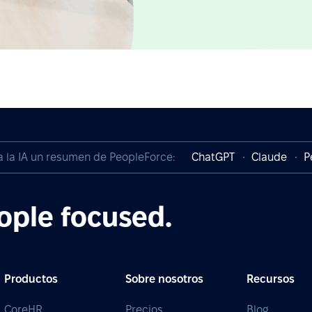
a la IA un resumen de PeopleForce:
ChatGPT
Claude
P
ople focused.
Productos
Sobre nosotros
Recursos
CoreHR
Precios
Blog