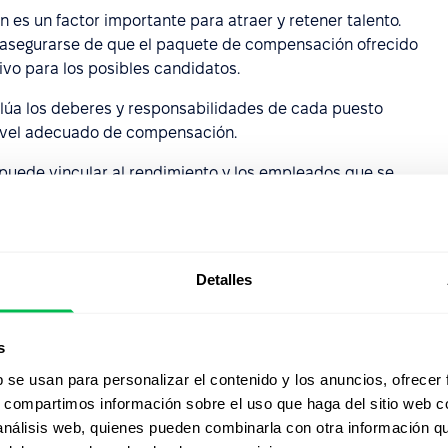
n es un factor importante para atraer y retener talento.
 asegurarse de que el paquete de compensación ofrecido
ivo para los posibles candidatos.
lúa los deberes y responsabilidades de cada puesto
nivel adecuado de compensación.
 puede vincular al rendimiento y los empleados que se
s alta que los que no lo hacen.
es de compensación incluyen beneficios como seguro
agado. Desde recursos humanos se encargan de
Detalles
egurarse de que las prácticas de compensación de la
s
aciones aplicables, como las leyes de salario mínimo y
b se usan para personalizar el contenido y los anuncios, ofrecer
s, compartimos información sobre el uso que haga del sitio web 
de comunicar el paquete de compensación de la
 análisis web, quienes pueden combinarla con otra información q
ación sobre cómo comprender y aprovechar al máximo