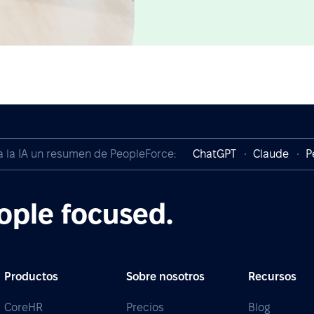
a la IA un resumen de PeopleForce:
ChatGPT
Claude
P
ople focused.
Productos
Sobre nosotros
Recursos
CoreHR
Precios
Blog