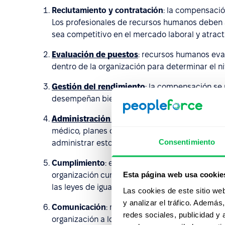
Reclutamiento y contratación
: la compensació
Los profesionales de recursos humanos deben
sea competitivo en el mercado laboral y atract
Evaluación de puestos
: recursos humanos eva
dentro de la organización para determinar el 
Gestión del rendimiento
: la compensación se
desempeñan bien reciben una compensación má
Administración de beneficios
: muchos paquet
médico, planes de jubilación y tiempo libre p
Consentimiento
administrar estos beneficios.
Cumplimiento
: en recursos humanos deben as
Esta página web usa cookie
organización cumplan con las leyes y reglament
las leyes de igualdad salarial.
Las cookies de este sitio we
y analizar el tráfico. Ademá
Comunicación
: recursos humanos se encarga 
redes sociales, publicidad y
organización a los empleados y brinda orient