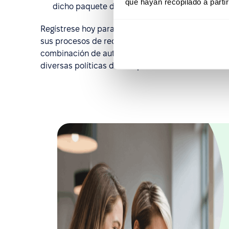
que hayan recopilado a parti
dicho paquete de compensación y beneficios.
Regístrese hoy para obtener acceso a la prueba 
sus procesos de recursos humanos a un nuevo nive
combinación de automatización de procesos y con
diversas políticas de compensación con facilidad.