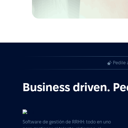
Pedile 
Business driven. Pe
Software de gestión de RRHH: todo en uno