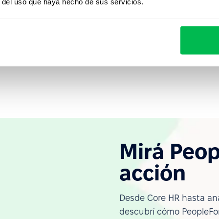
r del uso que haya hecho de sus servicios.
de PeopleForce y descubra cómo puede ayudar a llevar
l de eficiencia. Nuestro sistema proporciona una
trol de información que ayudará a administrar sus
Mirá Peop
acción
Desde Core HR hasta ana
descubrí cómo PeopleFor