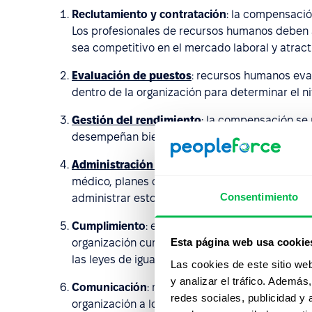
Reclutamiento y contratación
: la compensació
Los profesionales de recursos humanos deben
sea competitivo en el mercado laboral y atract
Evaluación de puestos
: recursos humanos eva
dentro de la organización para determinar el 
Gestión del rendimiento
: la compensación se
desempeñan bien reciben una compensación má
Administración de beneficios
: muchos paquet
médico, planes de jubilación y tiempo libre p
Consentimiento
administrar estos beneficios.
Cumplimiento
: en recursos humanos deben as
Esta página web usa cookie
organización cumplan con las leyes y reglament
las leyes de igualdad salarial.
Las cookies de este sitio we
y analizar el tráfico. Ademá
Comunicación
: recursos humanos se encarga 
redes sociales, publicidad y
organización a los empleados y brinda orient