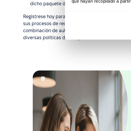
que hayan recopilado a parti
dicho paquete de compensación y beneficios.
Regístrese hoy para obtener acceso a la prueba 
sus procesos de recursos humanos a un nuevo nive
combinación de automatización de procesos y con
diversas políticas de compensación con facilidad.