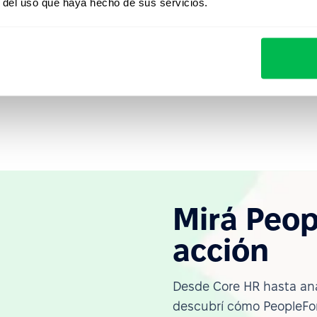
r del uso que haya hecho de sus servicios.
de PeopleForce y descubra cómo puede ayudar a llevar
l de eficiencia. Nuestro sistema proporciona una
trol de información que ayudará a administrar sus
Mirá Peop
acción
Desde Core HR hasta ana
descubrí cómo PeopleFor