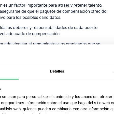
n es un factor importante para atraer y retener talento.
 asegurarse de que el paquete de compensación ofrecido
ivo para los posibles candidatos.
lúa los deberes y responsabilidades de cada puesto
nivel adecuado de compensación.
 puede vincular al rendimiento y los empleados que se
s alta que los que no lo hacen.
es de compensación incluyen beneficios como seguro
agado. Desde recursos humanos se encargan de
Detalles
egurarse de que las prácticas de compensación de la
s
aciones aplicables, como las leyes de salario mínimo y
b se usan para personalizar el contenido y los anuncios, ofrecer
s, compartimos información sobre el uso que haga del sitio web 
de comunicar el paquete de compensación de la
 análisis web, quienes pueden combinarla con otra información q
ación sobre cómo comprender y aprovechar al máximo