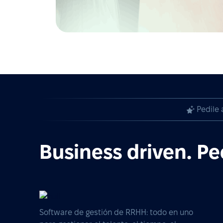
Pedile 
Business driven. Pe
Software de gestión de RRHH: todo en uno