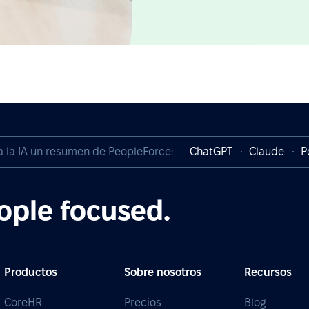
a la IA un resumen de PeopleForce:
ChatGPT
Claude
P
ople focused.
Productos
Sobre nosotros
Recursos
CoreHR
Precios
Blog