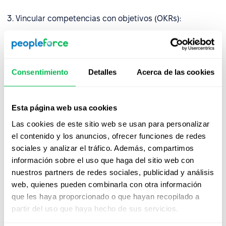
3. Vincular competencias con objetivos (OKRs):
Ve a
Performance → Goals (OKRs)
.
Alinea las competencias con resultados medibles.
Ejemplo: “Competencia de liderazgo” → “Liderar 2
Consentimiento
Detalles
Acerca de las cookies
proyectos interdepartamentales”.
4. Hacer seguimiento del desarrollo de competencias a lo
Esta página web usa cookies
largo del tiempo:
Las cookies de este sitio web se usan para personalizar
el contenido y los anuncios, ofrecer funciones de redes
Utiliza el historial de evaluaciones y analíticas para
sociales y analizar el tráfico. Además, compartimos
comparar resultados entre ciclos.
información sobre el uso que haga del sitio web con
Identifica brechas y tendencias de mejora por
nuestros partners de redes sociales, publicidad y análisis
empleado o equipo.
web, quienes pueden combinarla con otra información
que les haya proporcionado o que hayan recopilado a
partir del uso que haya hecho de sus servicios.
5. Almacenar datos de competencias en los perfiles de
empleados: