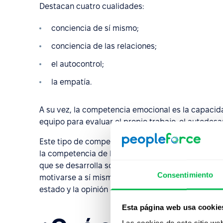
Destacan cuatro cualidades:
conciencia de sí mismo;
conciencia de las relaciones;
el autocontrol;
la empatía.
A su vez, la competencia emocional es la capacida
equipo para evaluar el propio trabajo, el autodesa
Este tipo de competencia es una forma de reflexió
la competencia de la inteligencia. El liderazgo em
que se desarrolla sobre antecedentes de alta co
Consentimiento
motivarse a sí mismo y a los demás para lograr me
estado y la opinión de los colegas.
Esta página web usa cookie
Las cookies de este sitio we