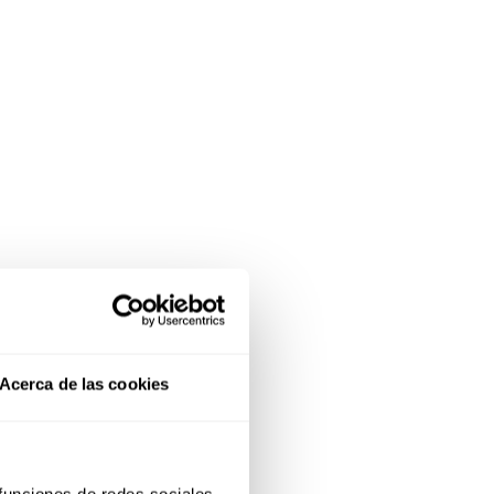
Acerca de las cookies
 funciones de redes sociales