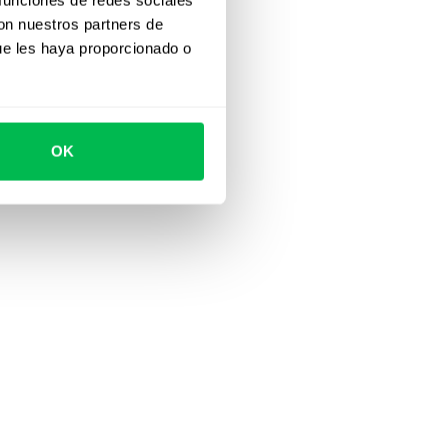
con nuestros partners de
ue les haya proporcionado o
OK