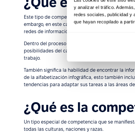
¿Qué es la compe
y analizar el tráfico. Ademá
redes sociales, publicidad y
Este tipo de competencia no debe confundirse con
que hayan recopilado a parti
embargo, en este caso la comunicación y la informa
redes de información.
Dentro del proceso de trabajo, la competencia inf
posibilidades del campo de la información, la red 
trabajo.
También significa la habilidad de encontrar la inf
de la alfabetización infográfica, esto también incl
tendencias para adaptar sus tareas a las áreas de
¿Qué es la compet
Un tipo especial de competencia que se manifies
todas las culturas, naciones y razas.