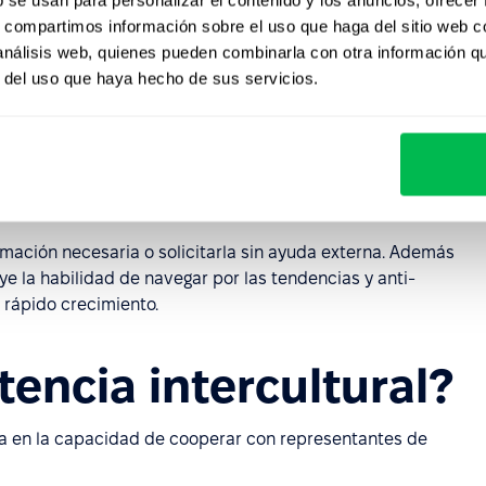
tencia informativa?
s, compartimos información sobre el uso que haga del sitio web 
 análisis web, quienes pueden combinarla con otra información q
 la capacidad comunicativa, aunque son similares, sin
r del uso que haya hecho de sus servicios.
ción solicitada no se transmite a la sociedad, sino a las
ormativa es la capacidad de interactuar con todas las
y las redes sociales para trabajar y mejorar el proceso de
ormación necesaria o solicitarla sin ayuda externa. Además
uye la habilidad de navegar por las tendencias y anti-
 rápido crecimiento.
encia intercultural?
ta en la capacidad de cooperar con representantes de